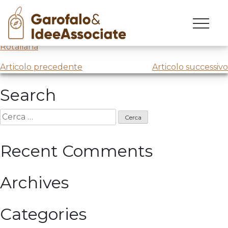
Skip
to
Corso di formazione #3 per Gruppo Enoturismo
Piana
content
Rotaliana
Navigazione
Articolo precedente
Articolo successivo
articoli
Search
Ricerca
per:
Recent Comments
Archives
Categories