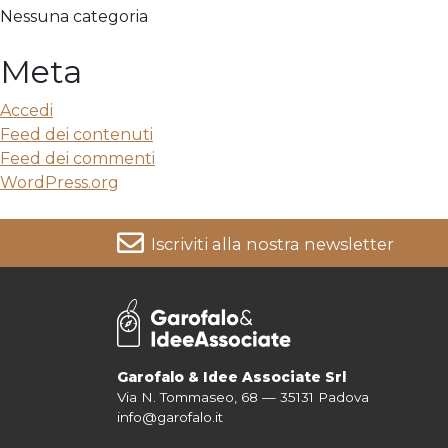
Nessuna categoria
Meta
Accedi
Feed dei contenuti
Feed dei commenti
WordPress.org
Iscriviti alla nostra newsletter
Per informazioni su come vengono trattati i tuoi dati cons
Garofalo & Idee Associate Srl
Via N. Tommaseo, 68 — 35131 Padova
info@garofalo.it