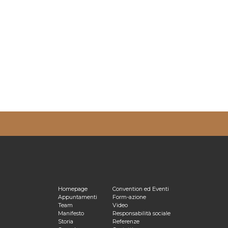
ulta la nostra
Privacy Policy
Homepage
Convention ed Eventi
Appuntamenti
Form-azione
Team
Video
Manifesto
Responsabilità sociale
Storia
Referenze