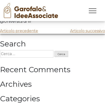
Skip
to
Corso di creatività e marketing innovation
content
@Università di Vr
Navigazione
Articolo precedente
Articolo successivo
articoli
Search
Ricerca
per:
Recent Comments
Archives
Categories