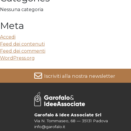
Nessuna categoria
Meta
Accedi
Feed dei contenuti
Feed dei commenti
WordPress.org
Iscriviti alla nostra newsletter
Per informazioni su come vengono trattati i tuoi dati cons
Garofalo & Idee Associate Srl
Via N. Tommaseo, 68 — 35131 Padova
info@garofalo.it