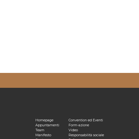
ulta la nostra
Privacy Policy
Homepage
Convention ed Eventi
Appuntamenti
Form-azione
Team
Video
Manifesto
Responsabilità sociale