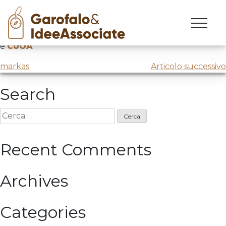
Skip
to
Talking about innovation insieme ad
Ansaldo Energia
content
e
CUOA
Navigazione
markas
Articolo successivo
articoli
Search
Ricerca
per:
Recent Comments
Archives
Categories