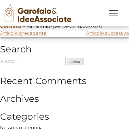
Skip
to
Innovation lecture presso
Liceo Statale Alvise
content
Cornaro –
Rimandato per DPCM 8/03/2020
Navigazione
Articolo precedente
Articolo successivo
articoli
Search
Ricerca
per:
Recent Comments
Archives
Categories
Nessuna categoria