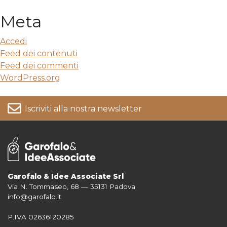
Meta
Accedi
Feed dei contenuti
Feed dei commenti
WordPress.org
Iscriviti alla nostra newsletter
Garofalo & Idee Associate Srl
Via N. Tommaseo, 68 — 35131 Padova
Per informazioni su come vengono trattati i tuoi dati consulta la nostra
info@garofalo.it
Privacy Policy
P.IVA 02636120285