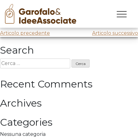
Skip
to
Visita aziendale presso
Dallara
content
Navigazione
Articolo precedente
Articolo successivo
articoli
Search
Ricerca
per:
Recent Comments
Archives
Categories
Nessuna categoria