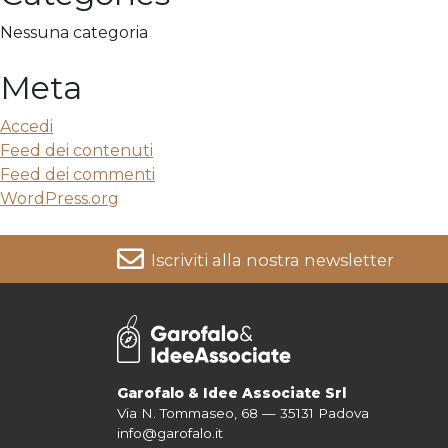
Nessuna categoria
Meta
Accedi
Feed dei contenuti
Feed dei commenti
WordPress.org
Iscriviti alla nostra newsletter
Per informazioni su come vengono trattati i tuoi dati cons
Garofalo & Idee Associate Srl
Via N. Tommaseo, 68 — 35131 Padova
info@garofalo.it