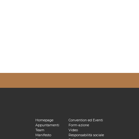
ulta la nostra
Privacy Policy
Homepage
Convention ed Eventi
Appuntamenti
Form-azione
Team
Video
Manifesto
Responsabilità sociale